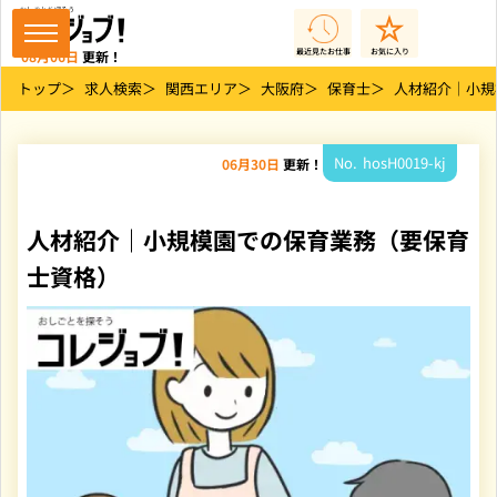
最近見た
お仕事
お気に入り
08月06日
更新！
トップ
求人検索
関西エリア
大阪府
保育士
人材紹介｜小規
hosH0019-kj
06月30日
更新！
人材紹介｜小規模園での保育業務（要保育
士資格）
掲
載
画
像