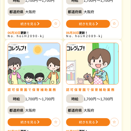
時給
1,700円
1,700円
時給
1,700円
1,700円
都道府県
大阪府
都道府県
大阪府
続きを見る
続きを見る
認
認
可
可
保
保
06月30日
更新！
06月30日
更新！
育
育
hosH2090-kj
hosH2089-kj
園
園
で
で
保
保
育
育
士
サ
ス
ポ
タ
ー
ッ
ト
フ
の
の
認可保育園で保育補助業務
認可保育園で保育補助業務
時給
1,700円
1,700円
時給
1,700円
1,700円
都道府県
大阪府
都道府県
大阪府
続きを見る
続きを見る
認
認
可
可
保
保