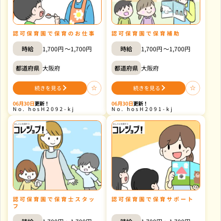
手
ポ
伝
ー
い
ト
の
業
務
の
認可保育園で保育のお仕事
認可保育園で保育補助
時給
1,700円
1,700円
時給
1,700円
1,700円
都道府県
大阪府
都道府県
大阪府
続きを見る
続きを見る
認
認
可
可
保
保
06月30日
更新！
06月30日
更新！
育
育
hosH2092-kj
hosH2091-kj
園
園
で
で
保
保
育
育
の
補
お
助
仕
の
事
の
認可保育園で保育士スタッ
認可保育園で保育サポート
フ