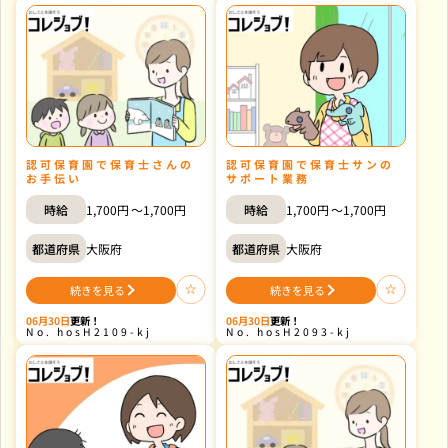
認可保育園で保育士さんの
認可保育園で保育士サンの
お手伝い
サポート業務
時給
1,700円
1,700円
時給
1,700円
1,700円
都道府県
大阪府
都道府県
大阪府
続きを見る
続きを見る
認
認
可
可
保
保
06月30日
更新！
06月30日
更新！
育
育
hosH2109-kj
hosH2093-kj
園
園
で
で
保
保
育
育
士
士
さ
サ
ん
ン
の
の
お
サ