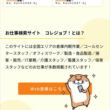
06月30日
更新！
06月30日
更新！
育
育
hosH2088-kj
hosH2087-kj
園
園
で
で
保
保
育
育
補
補
助
助
業
業
務
務
の
の
お仕事検索サイト コレジョブ！とは？
このサイトには全国エリアの倉庫内軽作業／コールセン
タースタッフ／オフィスワーク／製造・食品製造／接
客・販売／IT業務／介護スタッフ／看護スタッフ／保育
スタッフなどのお仕事が多数掲載されています！
Web登録はこちら